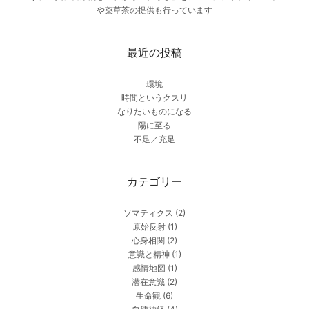
や薬草茶の提供も行っています
最近の投稿
環境
時間というクスリ
なりたいものになる
陽に至る
不足／充足
カテゴリー
ソマティクス
(2)
原始反射
(1)
心身相関
(2)
意識と精神
(1)
感情地図
(1)
潜在意識
(2)
生命観
(6)