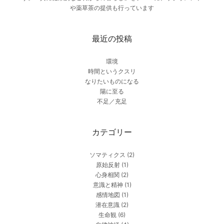
や薬草茶の提供も行っています
最近の投稿
環境
時間というクスリ
なりたいものになる
陽に至る
不足／充足
カテゴリー
ソマティクス
(2)
原始反射
(1)
心身相関
(2)
意識と精神
(1)
感情地図
(1)
潜在意識
(2)
生命観
(6)